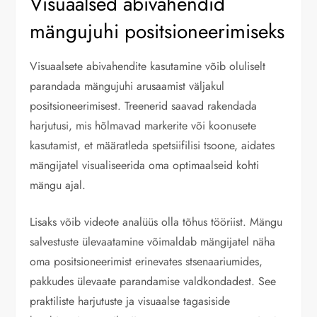
Visuaalsed abivahendid
mängujuhi positsioneerimiseks
Visuaalsete abivahendite kasutamine võib oluliselt
parandada mängujuhi arusaamist väljakul
positsioneerimisest. Treenerid saavad rakendada
harjutusi, mis hõlmavad markerite või koonusete
kasutamist, et määratleda spetsiifilisi tsoone, aidates
mängijatel visualiseerida oma optimaalseid kohti
mängu ajal.
Lisaks võib videote analüüs olla tõhus tööriist. Mängu
salvestuste ülevaatamine võimaldab mängijatel näha
oma positsioneerimist erinevates stsenaariumides,
pakkudes ülevaate parandamise valdkondadest. See
praktiliste harjutuste ja visuaalse tagasiside