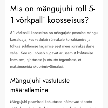
Mis on mängujuhi roll 5-
1 võrkpalli koosseisus?
5-1 võrkpalli koosseisus on mängujuht peamine mängu
korraldaja, kes vastutab rünnakute korraldamise ja
tõhusa suhtlemise tagamise eest meeskonnakaaslaste
vahel. See roll nõuab sügavat arusaamist kohtumise
katmisest, ajastusest ja otsuste tegemisest, et
maksimeerida skoorimisvõimalusi.
Mängujuhi vastutuste
määratlemine
Mängujuhi peamised kohustused hõlmavad täpsete