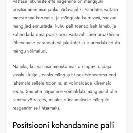
Vastase liikumiste ette nägemine on mängijuhi
positsioneerimise jaoks hädavajalik. Vaadates vastase
meeskonna koosseisu ja mängijate kalduvusi, saavad
mängijad ennustada, kuhu pall tõenäoliselt läheb, ja
kohandada oma positsiooni vastavalt. See proaktiivne
lähenemine parandab väljakukatet ja suurendab eduka
mängu võimalusi.
Näiteks, kui vastase meeskonnas on tugev ründaja
vasakul küljel, peaks mängujuht positsioneerima end
lähemale sellele tsoonile, et võimaldada kiiremaid
sööte. See ette nägemine võimaldab mängujuhil olla
sammu võrra ees, muutes dünaamilisele mängule
reageerimise lihtsamaks.
Positsiooni kohandamine palli