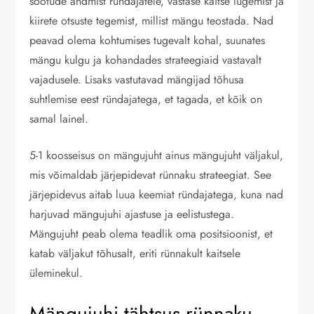
söötude andmist ründajatele, vastase kaitse lugemist ja
kiirete otsuste tegemist, millist mängu teostada. Nad
peavad olema kohtumises tugevalt kohal, suunates
mängu kulgu ja kohandades strateegiaid vastavalt
vajadusele. Lisaks vastutavad mängijad tõhusa
suhtlemise eest ründajatega, et tagada, et kõik on
samal lainel.
5-1 koosseisus on mängujuht ainus mängujuht väljakul,
mis võimaldab järjepidevat rünnaku strateegiat. See
järjepidevus aitab luua keemiat ründajatega, kuna nad
harjuvad mängujuhi ajastuse ja eelistustega.
Mängujuht peab olema teadlik oma positsioonist, et
katab väljakut tõhusalt, eriti rünnakult kaitsele
üleminekul.
Mängujuhi tähtsus rünnaku