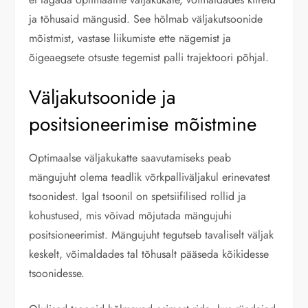
ja tõhusaid mängusid. See hõlmab väljakutsoonide
mõistmist, vastase liikumiste ette nägemist ja
õigeaegsete otsuste tegemist palli trajektoori põhjal.
Väljakutsoonide ja
positsioneerimise mõistmine
Optimaalse väljakukatte saavutamiseks peab
mängujuht olema teadlik võrkpalliväljakul erinevatest
tsoonidest. Igal tsoonil on spetsiifilised rollid ja
kohustused, mis võivad mõjutada mängujuhi
positsioneerimist. Mängujuht tegutseb tavaliselt väljak
keskelt, võimaldades tal tõhusalt pääseda kõikidesse
tsoonidesse.