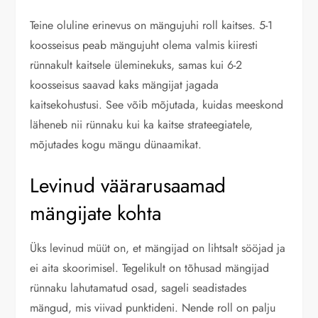
Teine oluline erinevus on mängujuhi roll kaitses. 5-1
koosseisus peab mängujuht olema valmis kiiresti
rünnakult kaitsele üleminekuks, samas kui 6-2
koosseisus saavad kaks mängijat jagada
kaitsekohustusi. See võib mõjutada, kuidas meeskond
läheneb nii rünnaku kui ka kaitse strateegiatele,
mõjutades kogu mängu dünaamikat.
Levinud väärarusaamad
mängijate kohta
Üks levinud müüt on, et mängijad on lihtsalt sööjad ja
ei aita skoorimisel. Tegelikult on tõhusad mängijad
rünnaku lahutamatud osad, sageli seadistades
mängud, mis viivad punktideni. Nende roll on palju