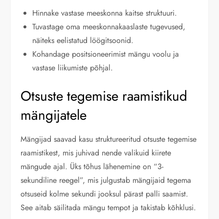
Hinnake vastase meeskonna kaitse struktuuri.
Tuvastage oma meeskonnakaaslaste tugevused,
näiteks eelistatud löögitsoonid.
Kohandage positsioneerimist mängu voolu ja
vastase liikumiste põhjal.
Otsuste tegemise raamistikud
mängijatele
Mängijad saavad kasu struktureeritud otsuste tegemise
raamistikest, mis juhivad nende valikuid kiirete
mängude ajal. Üks tõhus lähenemine on “3-
sekundiline reegel”, mis julgustab mängijaid tegema
otsuseid kolme sekundi jooksul pärast palli saamist.
See aitab säilitada mängu tempot ja takistab kõhklusi.