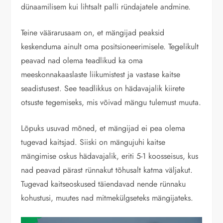
dünaamilisem kui lihtsalt palli ründajatele andmine.
Teine väärarusaam on, et mängijad peaksid
keskenduma ainult oma positsioneerimisele. Tegelikult
peavad nad olema teadlikud ka oma
meeskonnakaaslaste liikumistest ja vastase kaitse
seadistusest. See teadlikkus on hädavajalik kiirete
otsuste tegemiseks, mis võivad mängu tulemust muuta.
Lõpuks usuvad mõned, et mängijad ei pea olema
tugevad kaitsjad. Siiski on mängujuhi kaitse
mängimise oskus hädavajalik, eriti 5-1 koosseisus, kus
nad peavad pärast rünnakut tõhusalt katma väljakut.
Tugevad kaitseoskused täiendavad nende rünnaku
kohustusi, muutes nad mitmekülgseteks mängijateks.