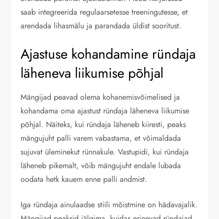
saab integreerida regulaarsetesse treeningutesse, et
arendada lihasmälu ja parandada üldist sooritust.
Ajastuse kohandamine ründaja
läheneva liikumise põhjal
Mängijad peavad olema kohanemisvõimelised ja
kohandama oma ajastust ründaja läheneva liikumise
põhjal. Näiteks, kui ründaja läheneb kiiresti, peaks
mängujuht palli varem vabastama, et võimaldada
sujuvat üleminekut rünnakule. Vastupidi, kui ründaja
läheneb pikemalt, võib mängujuht endale lubada
oodata hetk kauem enne palli andmist.
Iga ründaja ainulaadse stiili mõistmine on hädavajalik.
Mängijad peaksid jälgima, kuidas erinevad ründajad