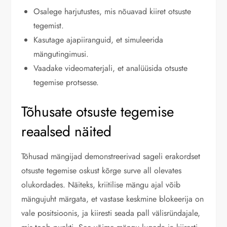
Osalege harjutustes, mis nõuavad kiiret otsuste
tegemist.
Kasutage ajapiiranguid, et simuleerida
mängutingimusi.
Vaadake videomaterjali, et analüüsida otsuste
tegemise protsesse.
Tõhusate otsuste tegemise
reaalsed näited
Tõhusad mängijad demonstreerivad sageli erakordset
otsuste tegemise oskust kõrge surve all olevates
olukordades. Näiteks, kriitilise mängu ajal võib
mängujuht märgata, et vastase keskmine blokeerija on
vale positsioonis, ja kiiresti seada pall välisründajale,