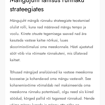
strateegiates
Mängujuht mängib rünnaku strateegiate teostamisel
olulist rolli, kuna nad määravad mängu tempo ja
voolu. Kiirete otsuste tegemisega saavad nad ära
kasutada vastase kaitse nõrkusi, luues
skoorimisvõimalusi oma meeskonnale. Hästi ajastatud
sööt võib viia võimsate rünnakuteni, mis üllatavad
kaitset.
Tõhusad mängijad analüüsivad ka vastase meeskonna
koosseise ja kohandavad oma mängu vastavalt. See
kohanemisvõime võimaldab neil maksimeerida oma
meeskonna rünnaku potentsiaali, olgu need siis kiired
söödud, kõrged pallid või tagareast rünnakud. Nende
võime mängu lugeda ja mängu ette näha on