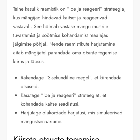
Teine kasulik raamistik on “loe ja reageeri” strateegia,
kus mängijad hindavad kaitset ja reageerivad
vastavalt. See hõlmab vastase mängu mustrite
tuvastamist ja söötmise kohandamist reaalajas
jälgimise põhjal. Nende raamistikute harjutamine
aitab mängijatel parandada oma otsuste tegemise
kiirus ja täpsus.
Rakendage “3-sekundiline reegel”, et kiirendada
otsuseid.
Kasutage “loe ja reageeri” strateegiat, et
kohandada kaitse seadistusi.
Harjutage olukordade harjutusi, mis simuleerivad
mängustsenaariume.
Kiirete otsuste tegemise