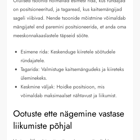
Olulised tsoonid hõlmavad esimest rida, kus ründajad
on positsioneeritud, ja tagaread, kus kaitsemängijad
sageli viibivad. Nende tsoonide mõistmine võimaldab
mängijatel end paremini positsioneerida, et anda oma
meeskonnakaaslastele täpseid sööte.
Esimene rida: Keskenduge kiiretele söötudele
ründajatele.
Tagarida: Valmistuge kaitsemängudeks ja kiireteks
üleminekeks.
Keskmine väljak: Hoidke positsioon, mis
võimaldab maksimaalset nähtavust ja liikumist.
Ootuste ette nägemine vastase
liikumiste põhjal