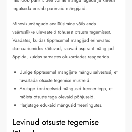
mis toob punkti. See võime mängu lugeda ja kiiresti
tegutseda eristab parimaid mängijaid.
Minevikumängude analüüsimine võib anda
väärtuslikke ülevaateid tõhusast otsuste tegemisest.
Vaadates, kuidas tipptasemel mängijad erinevates
stsenaariumides käituvad, saavad aspirant mängijad
õppida, kuidas sarnastes olukordades reageerida.
Uurige tipptasemel mängijate mängu salvestusi, et
tuvastada otsuste tegemise mustreid.
Arutage konkreetseid mängusid treeneritega, et
mõista otsuste taga olevaid põhjuseid.
Harjutage edukaid mängusid treeningutes.
Levinud otsuste tegemise