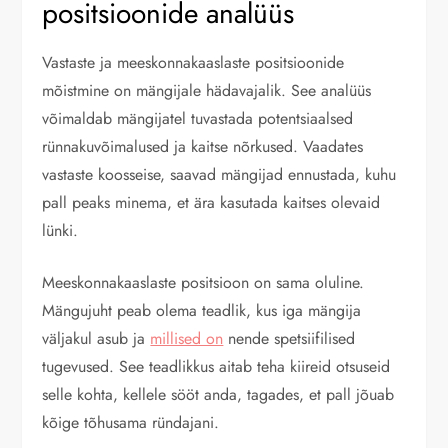
positsioonide analüüs
Vastaste ja meeskonnakaaslaste positsioonide
mõistmine on mängijale hädavajalik. See analüüs
võimaldab mängijatel tuvastada potentsiaalsed
rünnakuvõimalused ja kaitse nõrkused. Vaadates
vastaste koosseise, saavad mängijad ennustada, kuhu
pall peaks minema, et ära kasutada kaitses olevaid
lünki.
Meeskonnakaaslaste positsioon on sama oluline.
Mängujuht peab olema teadlik, kus iga mängija
väljakul asub ja
millised on
nende spetsiifilised
tugevused. See teadlikkus aitab teha kiireid otsuseid
selle kohta, kellele sööt anda, tagades, et pall jõuab
kõige tõhusama ründajani.