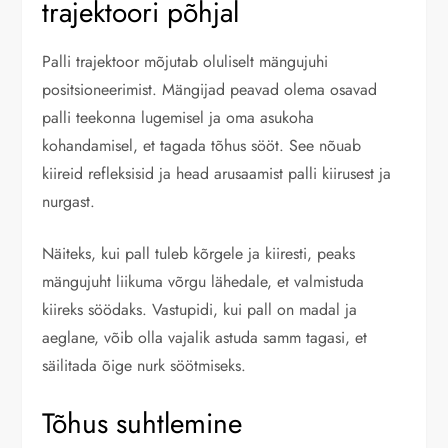
trajektoori põhjal
Palli trajektoor mõjutab oluliselt mängujuhi
positsioneerimist. Mängijad peavad olema osavad
palli teekonna lugemisel ja oma asukoha
kohandamisel, et tagada tõhus sööt. See nõuab
kiireid refleksisid ja head arusaamist palli kiirusest ja
nurgast.
Näiteks, kui pall tuleb kõrgele ja kiiresti, peaks
mängujuht liikuma võrgu lähedale, et valmistuda
kiireks söödaks. Vastupidi, kui pall on madal ja
aeglane, võib olla vajalik astuda samm tagasi, et
säilitada õige nurk söötmiseks.
Tõhus suhtlemine