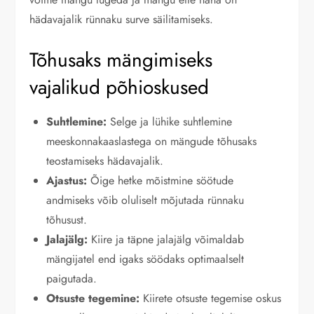
hädavajalik rünnaku surve säilitamiseks.
Tõhusaks mängimiseks
vajalikud põhioskused
Suhtlemine:
Selge ja lühike suhtlemine
meeskonnakaaslastega on mängude tõhusaks
teostamiseks hädavajalik.
Ajastus:
Õige hetke mõistmine söötude
andmiseks võib oluliselt mõjutada rünnaku
tõhusust.
Jalajälg:
Kiire ja täpne jalajälg võimaldab
mängijatel end igaks söödaks optimaalselt
paigutada.
Otsuste tegemine:
Kiirete otsuste tegemise oskus