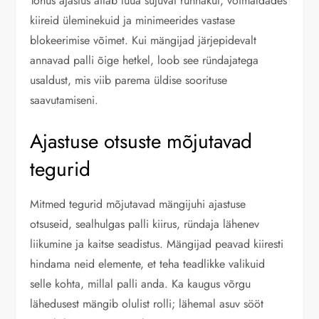
Tõhus ajastus aitab luua sujuvat rünnakut, võimaldades
kiireid üleminekuid ja minimeerides vastase
blokeerimise võimet. Kui mängijad järjepidevalt
annavad palli õige hetkel, loob see ründajatega
usaldust, mis viib parema üldise soorituse
saavutamiseni.
Ajastuse otsuste mõjutavad
tegurid
Mitmed tegurid mõjutavad mängijuhi ajastuse
otsuseid, sealhulgas palli kiirus, ründaja lähenev
liikumine ja kaitse seadistus. Mängijad peavad kiiresti
hindama neid elemente, et teha teadlikke valikuid
selle kohta, millal palli anda. Ka kaugus võrgu
lähedusest mängib olulist rolli; lähemal asuv sööt