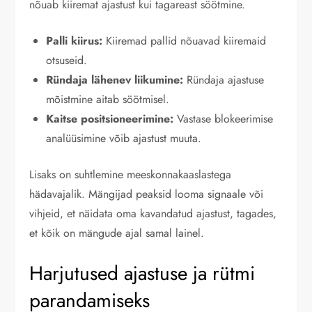
nõuab kiiremat ajastust kui tagareast söötmine.
Palli kiirus:
Kiiremad pallid nõuavad kiiremaid
otsuseid.
Ründaja lähenev liikumine:
Ründaja ajastuse
mõistmine aitab söötmisel.
Kaitse positsioneerimine:
Vastase blokeerimise
analüüsimine võib ajastust muuta.
Lisaks on suhtlemine meeskonnakaaslastega
hädavajalik. Mängijad peaksid looma signaale või
vihjeid, et näidata oma kavandatud ajastust, tagades,
et kõik on mängude ajal samal lainel.
Harjutused ajastuse ja rütmi
parandamiseks