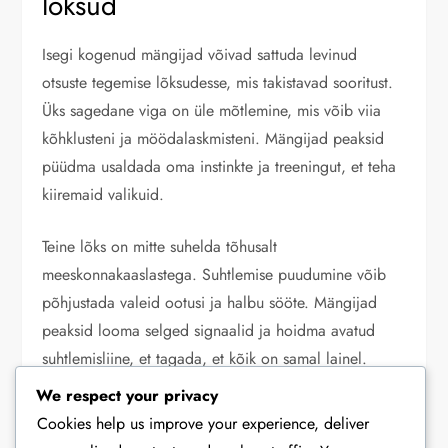
lõksud
Isegi kogenud mängijad võivad sattuda levinud
otsuste tegemise lõksudesse, mis takistavad sooritust.
Üks sagedane viga on üle mõtlemine, mis võib viia
kõhklusteni ja möödalaskmisteni. Mängijad peaksid
püüdma usaldada oma instinkte ja treeningut, et teha
kiiremaid valikuid.
Teine lõks on mitte suhelda tõhusalt
meeskonnakaaslastega. Suhtlemise puudumine võib
põhjustada valeid ootusi ja halbu sööte. Mängijad
peaksid looma selged signaalid ja hoidma avatud
suhtlemisliine, et tagada, et kõik on samal lainel.
We respect your privacy
Vältige üle mõtlemist; usaldage oma treeningut ja
Cookies help us improve your experience, deliver
instinkte.