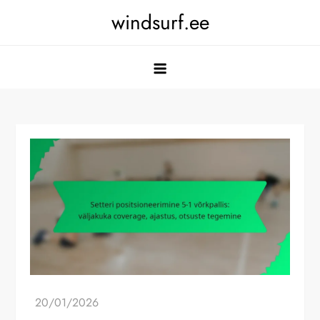
Skip
windsurf.ee
to
content