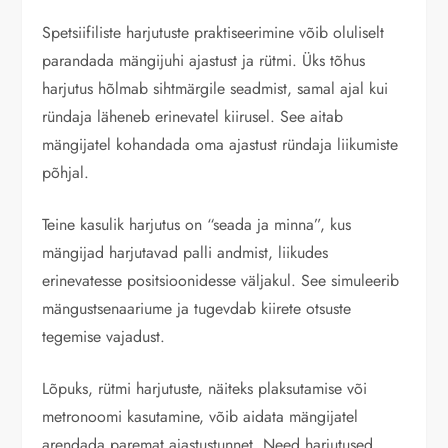
Spetsiifiliste harjutuste praktiseerimine võib oluliselt
parandada mängijuhi ajastust ja rütmi. Üks tõhus
harjutus hõlmab sihtmärgile seadmist, samal ajal kui
ründaja läheneb erinevatel kiirusel. See aitab
mängijatel kohandada oma ajastust ründaja liikumiste
põhjal.
Teine kasulik harjutus on “seada ja minna”, kus
mängijad harjutavad palli andmist, liikudes
erinevatesse positsioonidesse väljakul. See simuleerib
mängustsenaariume ja tugevdab kiirete otsuste
tegemise vajadust.
Lõpuks, rütmi harjutuste, näiteks plaksutamise või
metronoomi kasutamine, võib aidata mängijatel
arendada paremat ajastustunnet. Need harjutused