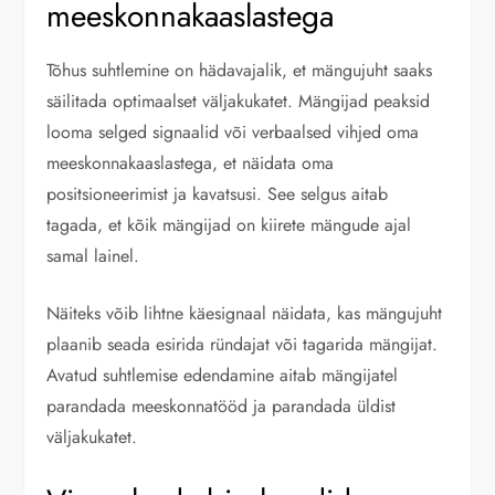
meeskonnakaaslastega
Tõhus suhtlemine on hädavajalik, et mängujuht saaks
säilitada optimaalset väljakukatet. Mängijad peaksid
looma selged signaalid või verbaalsed vihjed oma
meeskonnakaaslastega, et näidata oma
positsioneerimist ja kavatsusi. See selgus aitab
tagada, et kõik mängijad on kiirete mängude ajal
samal lainel.
Näiteks võib lihtne käesignaal näidata, kas mängujuht
plaanib seada esirida ründajat või tagarida mängijat.
Avatud suhtlemise edendamine aitab mängijatel
parandada meeskonnatööd ja parandada üldist
väljakukatet.