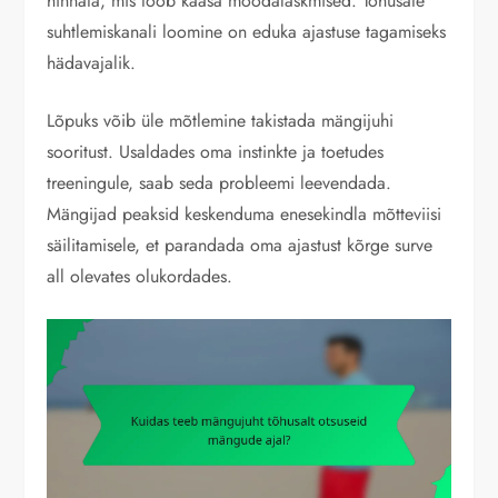
hinnata, mis toob kaasa möödalaskmised. Tõhusate
suhtlemiskanali loomine on eduka ajastuse tagamiseks
hädavajalik.
Lõpuks võib üle mõtlemine takistada mängijuhi
sooritust. Usaldades oma instinkte ja toetudes
treeningule, saab seda probleemi leevendada.
Mängijad peaksid keskenduma enesekindla mõtteviisi
säilitamisele, et parandada oma ajastust kõrge surve
all olevates olukordades.