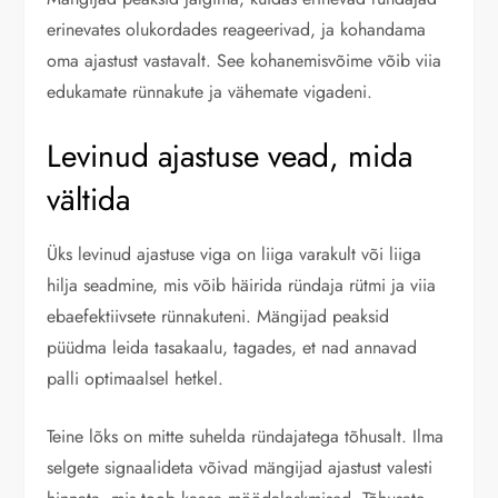
erinevates olukordades reageerivad, ja kohandama
oma ajastust vastavalt. See kohanemisvõime võib viia
edukamate rünnakute ja vähemate vigadeni.
Levinud ajastuse vead, mida
vältida
Üks levinud ajastuse viga on liiga varakult või liiga
hilja seadmine, mis võib häirida ründaja rütmi ja viia
ebaefektiivsete rünnakuteni. Mängijad peaksid
püüdma leida tasakaalu, tagades, et nad annavad
palli optimaalsel hetkel.
Teine lõks on mitte suhelda ründajatega tõhusalt. Ilma
selgete signaalideta võivad mängijad ajastust valesti