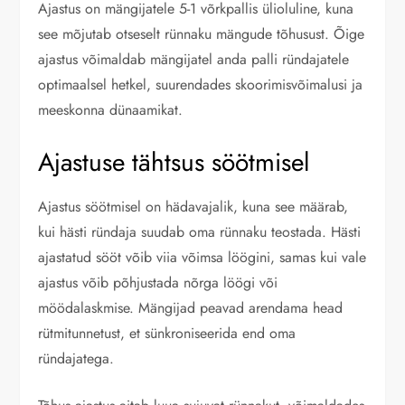
Ajastus on mängijatele 5-1 võrkpallis ülioluline, kuna
see mõjutab otseselt rünnaku mängude tõhusust. Õige
ajastus võimaldab mängijatel anda palli ründajatele
optimaalsel hetkel, suurendades skoorimisvõimalusi ja
meeskonna dünaamikat.
Ajastuse tähtsus söötmisel
Ajastus söötmisel on hädavajalik, kuna see määrab,
kui hästi ründaja suudab oma rünnaku teostada. Hästi
ajastatud sööt võib viia võimsa löögini, samas kui vale
ajastus võib põhjustada nõrga löögi või
möödalaskmise. Mängijad peavad arendama head
rütmitunnetust, et sünkroniseerida end oma
ründajatega.