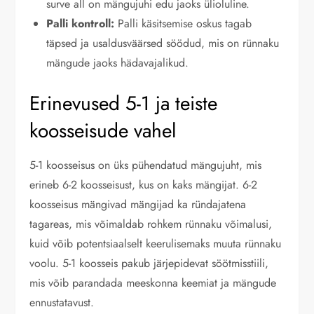
surve all on mängujuhi edu jaoks ülioluline.
Palli kontroll:
Palli käsitsemise oskus tagab
täpsed ja usaldusväärsed söödud, mis on rünnaku
mängude jaoks hädavajalikud.
Erinevused 5-1 ja teiste
koosseisude vahel
5-1 koosseisus on üks pühendatud mängujuht, mis
erineb 6-2 koosseisust, kus on kaks mängijat. 6-2
koosseisus mängivad mängijad ka ründajatena
tagareas, mis võimaldab rohkem rünnaku võimalusi,
kuid võib potentsiaalselt keerulisemaks muuta rünnaku
voolu. 5-1 koosseis pakub järjepidevat söötmisstiili,
mis võib parandada meeskonna keemiat ja mängude
ennustatavust.