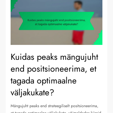
Kuidas peaks mängujuht
end positsioneerima, et
tagada optimaalne
väljakukate?
Mängujuht peaks end strateegiliselt positsioneerima,
et tagada optimaalne väljakukate, võimaldades kiireid