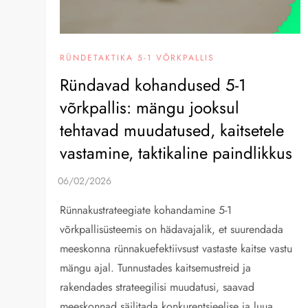
RÜNDETAKTIKA 5-1 VÕRKPALLIS
Ründavad kohandused 5-1
võrkpallis: mängu jooksul
tehtavad muudatused, kaitsetele
vastamine, taktikaline paindlikkus
Rünnakustrateegiate kohandamine 5-1
võrkpallisüsteemis on hädavajalik, et suurendada
meeskonna rünnakuefektiivsust vastaste kaitse vastu
mängu ajal. Tunnustades kaitsemustreid ja
rakendades strateegilisi muudatusi, saavad
meeskonnad säilitada konkurentsieelise ja luua