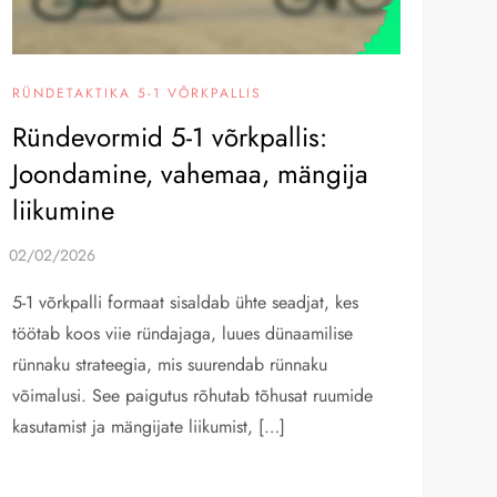
RÜNDETAKTIKA 5-1 VÕRKPALLIS
Ründevormid 5-1 võrkpallis:
Joondamine, vahemaa, mängija
liikumine
5-1 võrkpalli formaat sisaldab ühte seadjat, kes
töötab koos viie ründajaga, luues dünaamilise
rünnaku strateegia, mis suurendab rünnaku
võimalusi. See paigutus rõhutab tõhusat ruumide
kasutamist ja mängijate liikumist, […]