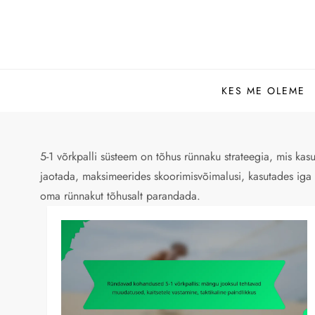
Skip
to
content
KES ME OLEME
5-1 võrkpalli süsteem on tõhus rünnaku strateegia, mis kasu
jaotada, maksimeerides skoorimisvõimalusi, kasutades iga 
oma rünnakut tõhusalt parandada.