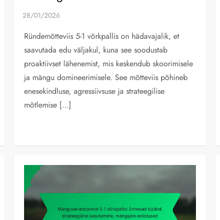
Ründemõtteviis 5-1 võrkpallis on hädavajalik, et
saavutada edu väljakul, kuna see soodustab
proaktiivset lähenemist, mis keskendub skoorimisele
ja mängu domineerimisele. See mõtteviis põhineb
enesekindluse, agressiivsuse ja strateegilise
mõtlemise […]