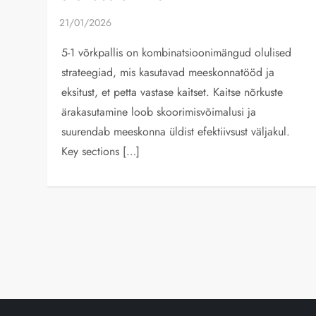
5-1 võrkpallis on kombinatsioonimängud olulised
strateegiad, mis kasutavad meeskonnatööd ja
eksitust, et petta vastase kaitset. Kaitse nõrkuste
ärakasutamine loob skoorimisvõimalusi ja
suurendab meeskonna üldist efektiivsust väljakul.
Key sections […]
P
o