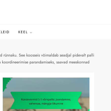
KLEID
KEEL
tud rünnaku. See koosseis võimaldab seadjal pidevalt palli
e ja koordineerimise parandamiseks, saavad meeskonnad