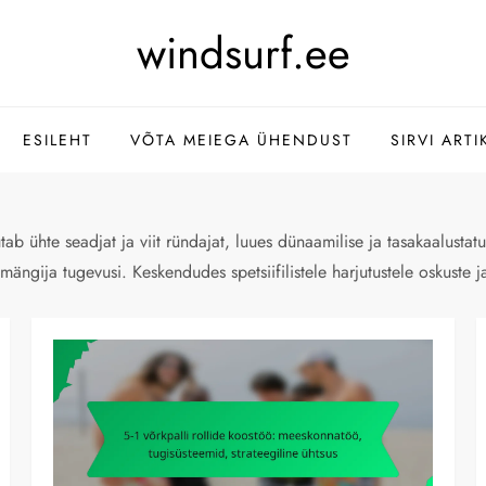
windsurf.ee
ESILEHT
VÕTA MEIEGA ÜHENDUST
SIRVI ARTI
tab ühte seadjat ja viit ründajat, luues dünaamilise ja tasakaalusta
mängija tugevusi. Keskendudes spetsiifilistele harjutustele oskust