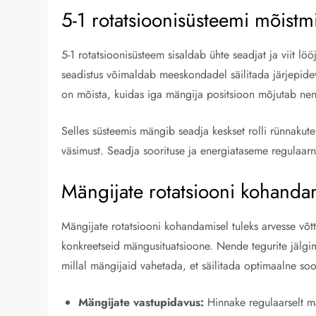
5-1 rotatsioonisüsteemi mõistm
5-1 rotatsioonisüsteem sisaldab ühte seadjat ja viit lö
seadistus võimaldab meeskondadel säilitada järjepidev
on mõista, kuidas iga mängija positsioon mõjutab nen
Selles süsteemis mängib seadja keskset rolli rünnakute 
väsimust. Seadja soorituse ja energiataseme regulaar
Mängijate rotatsiooni kohanda
Mängijate rotatsiooni kohandamisel tuleks arvesse võtt
konkreetseid mängusituatsioone. Nende tegurite jälgim
millal mängijaid vahetada, et säilitada optimaalne soor
Mängijate vastupidavus:
Hinnake regulaarselt m