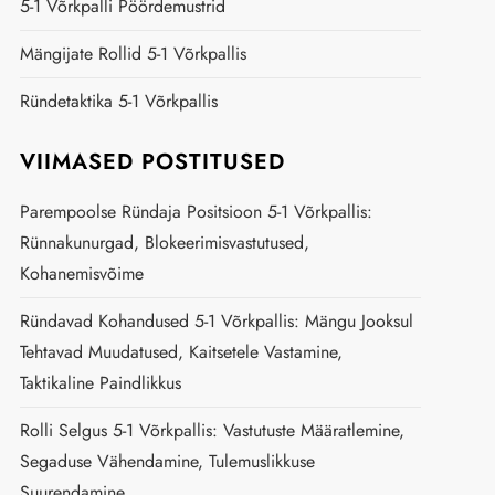
5-1 Võrkpalli Pöördemustrid
Mängijate Rollid 5-1 Võrkpallis
Ründetaktika 5-1 Võrkpallis
VIIMASED POSTITUSED
Parempoolse Ründaja Positsioon 5-1 Võrkpallis:
Rünnakunurgad, Blokeerimisvastutused,
Kohanemisvõime
Ründavad Kohandused 5-1 Võrkpallis: Mängu Jooksul
Tehtavad Muudatused, Kaitsetele Vastamine,
Taktikaline Paindlikkus
Rolli Selgus 5-1 Võrkpallis: Vastutuste Määratlemine,
Segaduse Vähendamine, Tulemuslikkuse
Suurendamine