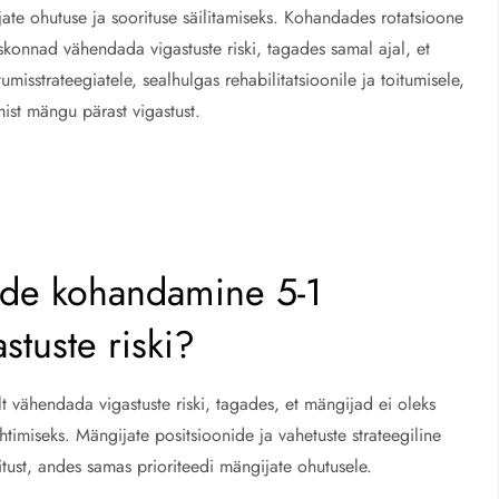
ijate ohutuse ja soorituse säilitamiseks. Kohandades rotatsioone
konnad vähendada vigastuste riski, tagades samal ajal, et
isstrateegiatele, sealhulgas rehabilitatsioonile ja toitumisele,
ist mängu pärast vigastust.
nide kohandamine 5-1
stuste riski?
t vähendada vigastuste riski, tagades, et mängijad ei oleks
timiseks. Mängijate positsioonide ja vahetuste strateegiline
ust, andes samas prioriteedi mängijate ohutusele.