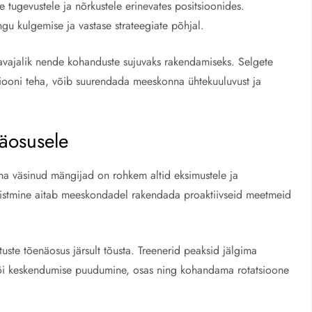
tugevustele ja nõrkustele erinevates positsioonides.
 kulgemise ja vastase strateegiate põhjal.
davajalik nende kohanduste sujuvaks rakendamiseks. Selgete
atsiooni teha, võib suurendada meeskonna ühtekuuluvust ja
äosusele
kuna väsinud mängijad on rohkem altid eksimustele ja
mõistmine aitab meeskondadel rakendada proaktiivseid meetmeid
uste tõenäosus järsult tõusta. Treenerid peaksid jälgima
või keskendumise puudumine, osas ning kohandama rotatsioone