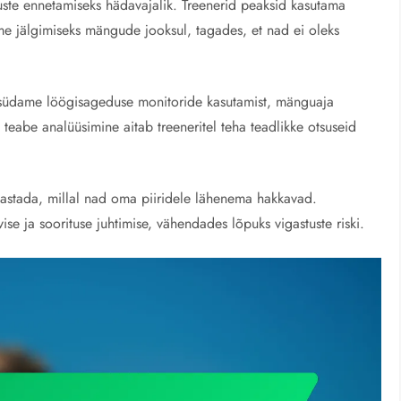
uste ennetamiseks hädavajalik. Treenerid peaksid kasutama
me jälgimiseks mängude jooksul, tagades, et nad ei oleks
 südame löögisageduse monitoride kasutamist, mänguaja
le teabe analüüsimine aitab treeneritel teha teadlikke otsuseid
vastada, millal nad oma piiridele lähenema hakkavad.
e ja soorituse juhtimise, vähendades lõpuks vigastuste riski.