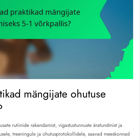
tikad mängijate ohutuse
?
sate rutiinide rakendamist, vigastustunnuste äratundmist ja
usele, treeningule ja ohutusprotokollidele, saavad meeskonnad