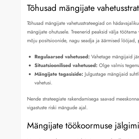
Tõhusad mängijate vahetusstra
Tõhusad mängijate vahetusstrateegiad on hädavajaliku
mängijate ohutusele. Treenerid peaksid välja töötama 
mõju positsioonide, nagu seadja ja äärmised lööjad, 
Regulaarsed vahetused:
Vahetage mängijaid järj
Situatsioonilised vahetused:
Olge valmis tegema
Mängijate tagasiside:
Julgustage mängijaid suht
vahetusi.
Nende strateegiate rakendamisega saavad meeskonnad
vigastuste riski mängude ajal.
Mängijate töökoormuse jälgim