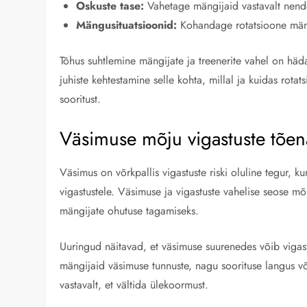
Oskuste tase:
Vahetage mängijaid vastavalt nende 
Mängusituatsioonid:
Kohandage rotatsioone mängu
Tõhus suhtlemine mängijate ja treenerite vahel on hä
juhiste kehtestamine selle kohta, millal ja kuidas rot
sooritust.
Väsimuse mõju vigastuste tõen
Väsimus on võrkpallis vigastuste riski oluline tegur, 
vigastustele. Väsimuse ja vigastuste vahelise seose 
mängijate ohutuse tagamiseks.
Uuringud näitavad, et väsimuse suurenedes võib vigast
mängijaid väsimuse tunnuste, nagu soorituse langus 
vastavalt, et vältida ülekoormust.