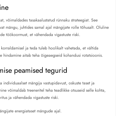
ine
öjat, võimaldades tasakaalustatud rünnaku strateegiat. See
at mängu, juhtides samal ajal mängijate rolle tõhusalt. Oluline
de töökoormust, et vähendada vigastuste riski.
korraldamisel ja teda tuleb hoolikalt vahetada, et vältida
ne hindamine aitab teha õigeaegseid kohandusi rotatsioonis.
mise peamised tegurid
a individuaalset mängija vastupidavust, oskuste taset ja
ine võimaldab treeneritel teha teadlikke otsuseid selle kohta,
itus ja vähendada vigastuste riski.
ängijate energiataset mängude ajal.