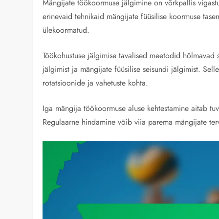
Mängijate töökoormuse jälgimine on võrkpallis vigast
erinevaid tehnikaid mängijate füüsilise koormuse tase
ülekoormatud.
Töökohustuse jälgimise tavalised meetodid hõlmavad
jälgimist ja mängijate füüsilise seisundi jälgimist. Sel
rotatsioonide ja vahetuste kohta.
Iga mängija töökoormuse aluse kehtestamine aitab tu
Regulaarne hindamine võib viia parema mängijate tervis