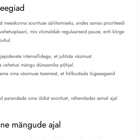
teegiad
d meeskonna soorituse säilitamiseks, andes samas prioriteedi
vahetusplaani, mis võimaldab regulaarseid pause, eriti kõrge
puhul.
epidevate intervallidega, et juhtida väsimust.
 vahetusi mängu dünaamika põhjal.
lema oma väsimuse tasemest, et hõlbustada õigeaegseid
 parandada oma üldist sooritust, vähendades samal ajal
ine mängude ajal