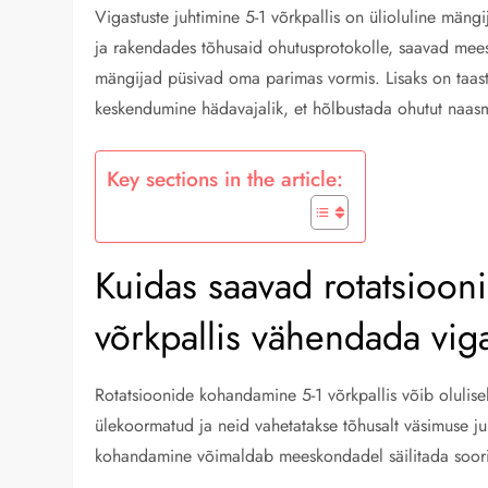
Vigastuste juhtimine 5-1 võrkpallis on ülioluline mäng
ja rakendades tõhusaid ohutusprotokolle, saavad mees
mängijad püsivad oma parimas vormis. Lisaks on taastum
keskendumine hädavajalik, et hõlbustada ohutut naasm
Key sections in the article:
Kuidas saavad rotatsioo
võrkpallis vähendada viga
Rotatsioonide kohandamine 5-1 võrkpallis võib olulisel
ülekoormatud ja neid vahetatakse tõhusalt väsimuse juh
kohandamine võimaldab meeskondadel säilitada soorit