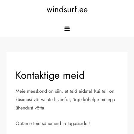
Skip
windsurf.ee
to
content
Kontaktige meid
Meie meeskond on siin, et teid aidata! Kui teil on
küsimusi või vajate lisainfot, ärge kõhelge meiega
ühendust võtta.
Ootame teie sõnumeid ja tagasisidet!