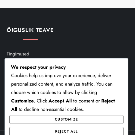
ÕIGUSLIK TEAVE
Tingimused
Võta Meiega Ühendust
We respect your privacy
Cookies help us improve your experience, deliver
Küpsiste Poliitika
personalized content, and analyze traffic. You can
choose which cookies to allow by clicking
Sinu Privaatsus
Customize
. Click
Accept All
to consent or
Reject
Kes Me Oleme
All
to decline non-essential cookies.
CUSTOMIZE
REJECT ALL