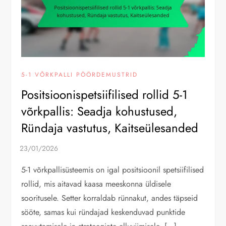
5-1 VÕRKPALLI PÖÖRDEMUSTRID
Positsioonispetsiifilised rollid 5-1
võrkpallis: Seadja kohustused,
Ründaja vastutus, Kaitseülesanded
5-1 võrkpallisüsteemis on igal positsioonil spetsiifilised
rollid, mis aitavad kaasa meeskonna üldisele
sooritusele. Setter korraldab rünnakut, andes täpseid
sööte, samas kui ründajad keskenduvad punktide