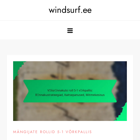
Skip
windsurf.ee
to
content
MÄNGIJATE ROLLID 5-1 VÕRKPALLIS