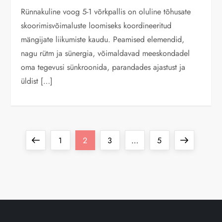
Rünnakuline voog 5-1 võrkpallis on oluline tõhusate
skoorimisvõimaluste loomiseks koordineeritud
mängijate liikumiste kaudu. Peamised elemendid,
nagu rütm ja sünergia, võimaldavad meeskondadel
oma tegevusi sünkroonida, parandades ajastust ja
üldist […]
P
Previous
Page
Page
Page
Page
Next
1
2
3
…
5
o
page
page
s
t