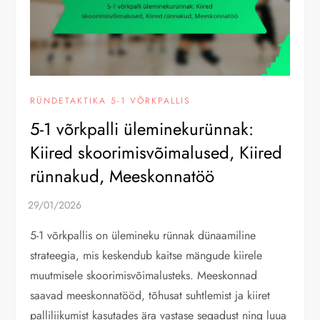
RÜNDETAKTIKA 5-1 VÕRKPALLIS
5-1 võrkpalli üleminekurünnak:
Kiired skoorimisvõimalused, Kiired
rünnakud, Meeskonnatöö
5-1 võrkpallis on ülemineku rünnak dünaamiline
strateegia, mis keskendub kaitse mängude kiirele
muutmisele skoorimisvõimalusteks. Meeskonnad
saavad meeskonnatööd, tõhusat suhtlemist ja kiiret
palliliikumist kasutades ära vastase segadust ning luua