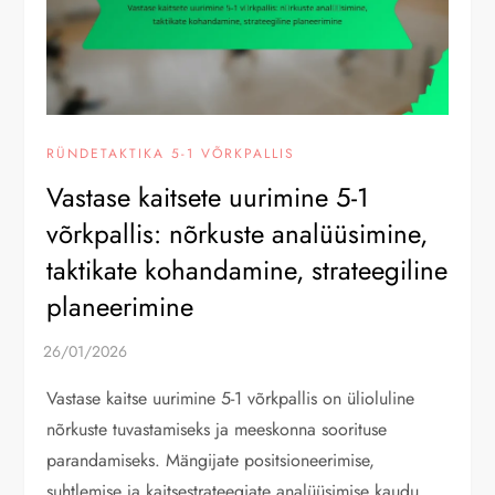
RÜNDETAKTIKA 5-1 VÕRKPALLIS
Vastase kaitsete uurimine 5-1
võrkpallis: nõrkuste analüüsimine,
taktikate kohandamine, strateegiline
planeerimine
Vastase kaitse uurimine 5-1 võrkpallis on ülioluline
nõrkuste tuvastamiseks ja meeskonna soorituse
parandamiseks. Mängijate positsioneerimise,
suhtlemise ja kaitsestrateegiate analüüsimise kaudu