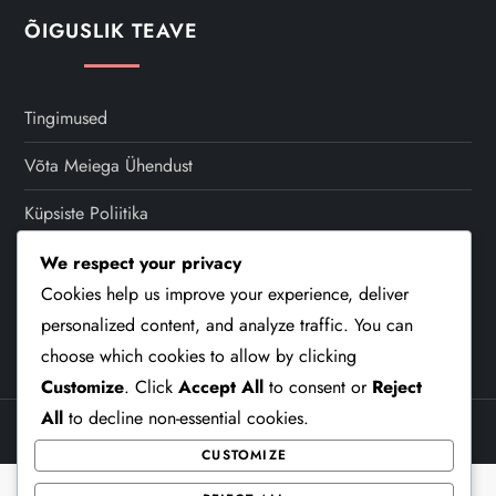
s
ÕIGUSLIK TEAVE
p
a
Tingimused
Võta Meiega Ühendust
g
Küpsiste Poliitika
i
Sinu Privaatsus
We respect your privacy
n
Cookies help us improve your experience, deliver
Kes Me Oleme
personalized content, and analyze traffic. You can
a
choose which cookies to allow by clicking
t
Customize
. Click
Accept All
to consent or
Reject
All
to decline non-essential cookies.
i
Theme Cube Blog by
Kantipur Themes
CUSTOMIZE