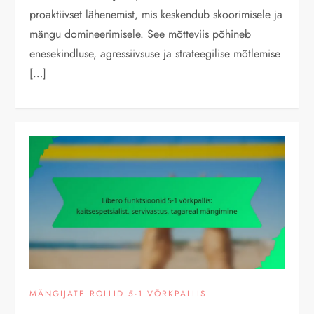
proaktiivset lähenemist, mis keskendub skoorimisele ja
mängu domineerimisele. See mõtteviis põhineb
enesekindluse, agressiivsuse ja strateegilise mõtlemise
[…]
MÄNGIJATE ROLLID 5-1 VÕRKPALLIS