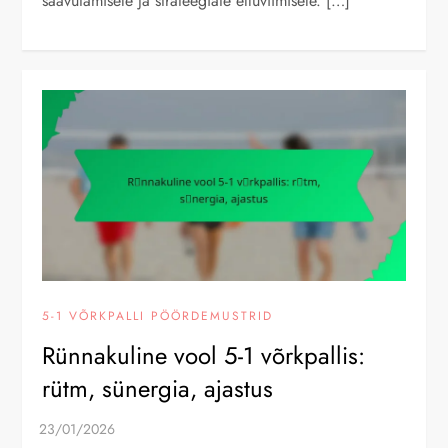
saavutamisele ja strateegiate elluviimisele. […]
5-1 VÕRKPALLI PÖÖRDEMUSTRID
Rünnakuline vool 5-1 võrkpallis:
rütm, sünergia, ajastus