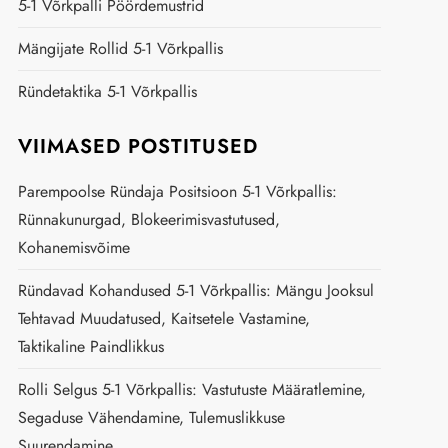
5-1 Võrkpalli Pöördemustrid
Mängijate Rollid 5-1 Võrkpallis
Ründetaktika 5-1 Võrkpallis
VIIMASED POSTITUSED
Parempoolse Ründaja Positsioon 5-1 Võrkpallis:
Rünnakunurgad, Blokeerimisvastutused,
Kohanemisvõime
Ründavad Kohandused 5-1 Võrkpallis: Mängu Jooksul
Tehtavad Muudatused, Kaitsetele Vastamine,
Taktikaline Paindlikkus
Rolli Selgus 5-1 Võrkpallis: Vastutuste Määratlemine,
Segaduse Vähendamine, Tulemuslikkuse
Suurendamine