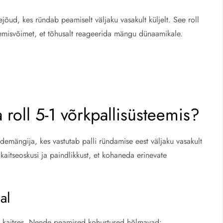
jõud, kes ründab peamiselt väljaku vasakult küljelt. See roll
emisvõimet, et tõhusalt reageerida mängu dünaamikale.
 roll 5-1 võrkpallisüsteemis?
emängija, kes vastutab palli ründamise eest väljaku vasakult
kaitseoskusi ja paindlikkust, et kohaneda erinevate
al
 ka kaitses. Nende peamised kohustused hõlmavad: