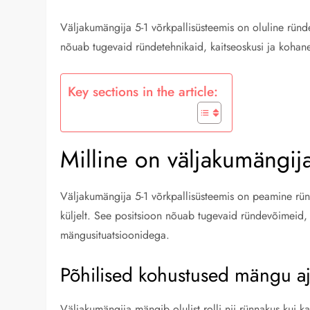
Väljakumängija 5-1 võrkpallisüsteemis on oluline ründe
nõuab tugevaid ründetehnikaid, kaitseoskusi ja kohan
Key sections in the article:
Milline on väljakumängija
Väljakumängija 5-1 võrkpallisüsteemis on peamine ründ
küljelt. See positsioon nõuab tugevaid ründevõimeid, 
mängusituatsioonidega.
Põhilised kohustused mängu aj
Väljakumängija mängib olulist rolli nii rünnakus kui