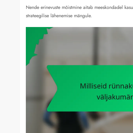
Nende erinevuste mõistmine aitab meeskondadel kasuta
strateegilise lähenemise mängule.