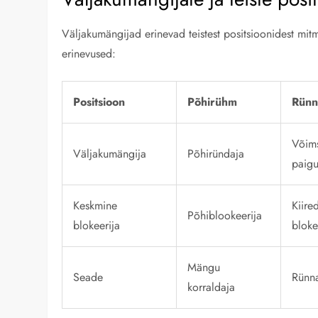
Väljakumängijad erinevad teistest positsioonidest mit
erinevused:
Positsioon
Põhirühm
Rünna
Võim
Väljakumängija
Põhiründaja
paigu
Keskmine
Kiire
Põhiblookeerija
blokeerija
bloke
Mängu
Seade
Rünn
korraldaja