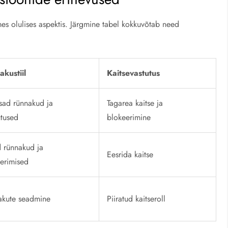
mes olulises aspektis. Järgmine tabel kokkuvõtab need
kustiil
Kaitsevastutus
sad rünnakud ja
Tagarea kaitse ja
tused
blokeerimine
d rünnakud ja
Eesrida kaitse
erimised
akute seadmine
Piiratud kaitseroll