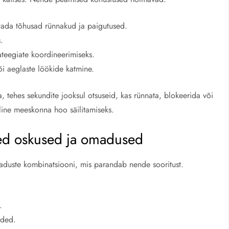
utada tõhusad rünnakud ja paigutused.
.
teegiate koordineerimiseks.
õi aeglaste löökide katmine.
 tehes sekundite jooksul otsuseid, kas rünnata, blokeerida või
uline meeskonna hoo säilitamiseks.
ed oskused ja omadused
duste kombinatsiooni, mis parandab nende sooritust.
.
aded.