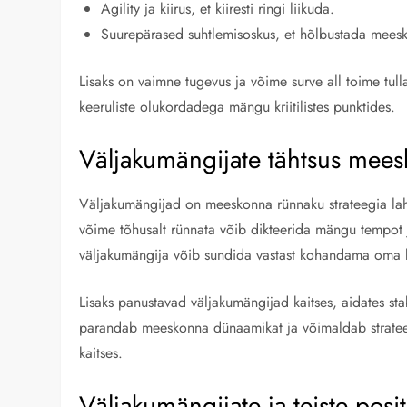
Agility ja kiirus, et kiiresti ringi liikuda.
Suurepärased suhtlemisoskus, et hõlbustada mees
Lisaks on vaimne tugevus ja võime surve all toime tull
keeruliste olukordadega mängu kriitilistes punktides.
Väljakumängijate tähtsus mees
Väljakumängijad on meeskonna rünnaku strateegia lah
võime tõhusalt rünnata võib dikteerida mängu tempot 
väljakumängija võib sundida vastast kohandama oma kai
Lisaks panustavad väljakumängijad kaitses, aidates s
parandab meeskonna dünaamikat ja võimaldab stratee
kaitses.
Väljakumängijate ja teiste pos