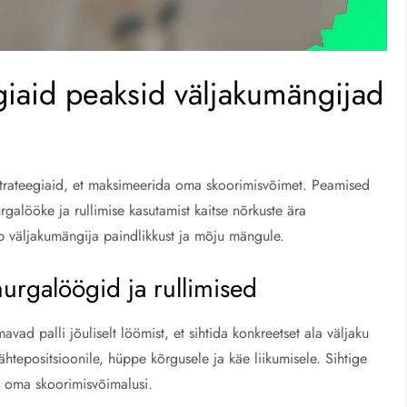
egiaid peaksid väljakumängijad
trateegiaid, et maksimeerida oma skoorimisvõimet. Peamised
rgalööke ja rullimise kasutamist kaitse nõrkuste ära
b väljakumängija paindlikkust ja mõju mängule.
urgalöögid ja rullimised
d palli jõuliselt löömist, et sihtida konkreetset ala väljaku
tepositsioonile, hüppe kõrgusele ja käe liikumisele. Sihtige
da oma skoorimisvõimalusi.