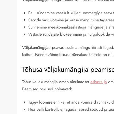
Palli ründamine vasakult küljelt, eesmärgiga saav
Servide vastuvõtmine ja kaitse mängimine tagareas
Suhtlemine meeskonnakaaslastega mängude ja stra
Vastaste ründajate blokeerimine ja nurgalöökide v
Väljakumängijad peavad suutma mängu kiiresti lugeda,
kaitsta. Nende võime liikuda rünnakust kaitsele on ol
Tõhusa väljakumängija peamis
Tõhus väljakumängija omab ainulaadset
oskuste ja
oma
Peamised oskused hõlmavad:
Tugev löömisetehnika, et anda võimsaid rünnakuid
Hea palli kontroll, et tagada täpsed söödud ja se