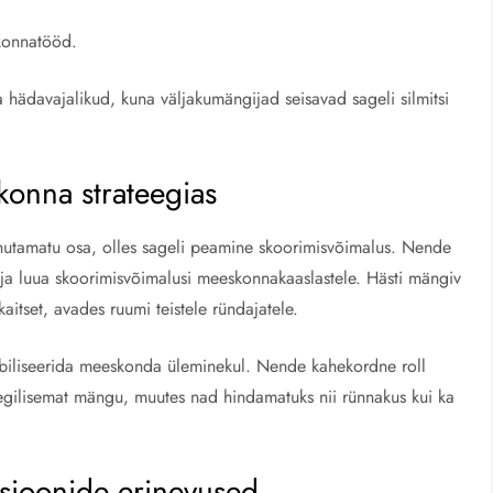
konnatööd.
a hädavajalikud, kuna väljakumängijad seisavad sageli silmitsi
konna strateegias
utamatu osa, olles sageli peamine skoorimisvõimalus. Nende
ja luua skoorimisvõimalusi meeskonnakaaslastele. Hästi mängiv
tset, avades ruumi teistele ründajatele.
tabiliseerida meeskonda üleminekul. Nende kahekordne roll
gilisemat mängu, muutes nad hindamatuks nii rünnakus kui ka
itsioonide erinevused