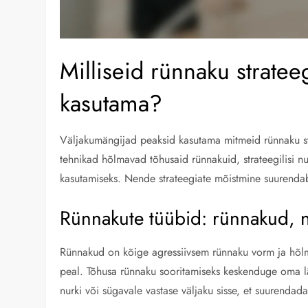
Milliseid rünnaku strate
kasutama?
Väljakumängijad peaksid kasutama mitmeid rünnaku s
tehnikad hõlmavad tõhusaid rünnakuid, strateegilisi nu
kasutamiseks. Nende strateegiate mõistmine suurenda
Rünnakute tüübid: rünnakud, n
Rünnakud on kõige agressiivsem rünnaku vorm ja hõlmava
peal. Tõhusa rünnaku sooritamiseks keskenduge oma läh
nurki või sügavale vastase väljaku sisse, et suurenda