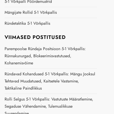
5-1 Võrkpalli Pöördemustrid
Mängijate Rollid 5-1 Võrkpallis
Ründetaktika 5-1 Võrkpallis
VIIMASED POSTITUSED
Parempoolse Ründaja Positsioon 5-1 Võrkpallis:
Rünnakunurgad, Blokeerimisvastutused,
Kohanemisvõime
Ründavad Kohandused 5-1 Võrkpallis: Mängu Jooksul
Tehtavad Muudatused, Kaitsetele Vastamine,
Taktikaline Paindlikkus
Rolli Selgus 5-1 Võrkpallis: Vastutuste Määratlemine,
Segaduse Vähendamine, Tulemuslikkuse
Suurendamine