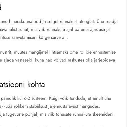
d
nenud meeskonnatööd ja selget rünnakustrateegiat. Ühe seadja
ahelist suhet, mis viib rünnakute ajal parema ajastuse ja
rituse saavutamiseni kõrge surve all.
ustrit, muutes mängijatel lihtsamaks oma rollide ennustamise
 ajada vastaseid, kuna nad võivad raskustes olla järjepideva
atsiooni kohta
aindlik kui 6-2 süsteem. Kuigi võib tunduda, et ainult ühe
pakkuda rohkem stabiilsust ja ennustatavust mängudes.
 tugevuste põhjal, mis viib tõhusate rünnakute skeemideni.