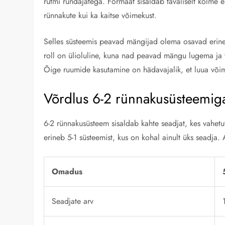
rütmi ründajatega. Formaat sisaldab tavaliselt kolme e
rünnakute kui ka kaitse võimekust.
Selles süsteemis peavad mängijad olema osavad erinev
roll on ülioluline, kuna nad peavad mängu lugema ja
Õige ruumide kasutamine on hädavajalik, et luua võima
Võrdlus 6-2 rünnakusüsteemig
6-2 rünnakusüsteem sisaldab kahte seadjat, kes vahet
erineb 5-1 süsteemist, kus on kohal ainult üks seadja.
Omadus
Seadjate arv