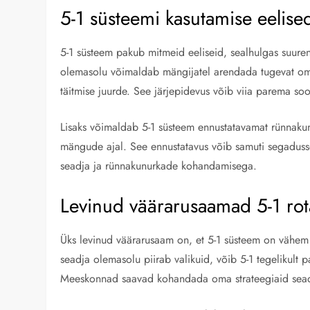
5-1 süsteemi kasutamise eelise
5-1 süsteem pakub mitmeid eeliseid, sealhulgas suure
olemasolu võimaldab mängijatel arendada tugevat omav
täitmise juurde. See järjepidevus võib viia parema soo
Lisaks võimaldab 5-1 süsteem ennustatavamat rünnakum
mängude ajal. See ennustatavus võib samuti segadusse
seadja ja rünnakunurkade kohandamisega.
Levinud väärarusaamad 5-1 rot
Üks levinud väärarusaam on, et 5-1 süsteem on vähem p
seadja olemasolu piirab valikuid, võib 5-1 tegelikult 
Meeskonnad saavad kohandada oma strateegiaid seadja