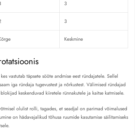
3
3
2
3
Kõrge
Keskmine
rotatsioonis
kes vastutab täpsete sööte andmise eest ründajatele. Sellel
aam iga ründaja tugevustest ja nõrkustest. Välimised ründajad
lokijad keskenduvad kiiretele rünnakutele ja kaitse katmisele.
õtmisel olulist rolli, tagades, et seadjal on parimad võimalused
umine on hädavajalikud tõhusa ruumide kasutamise säilitamiseks
sele.