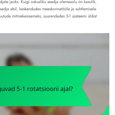
djate jaoks. Kuigi oskusliku seadja olemasolu on kasulik,
eadja abil, keskendudes meeskonnatööle ja suhtlemisele.
muutuda mitmekesisemaks, suurendades 5-1 süsteemi üldist