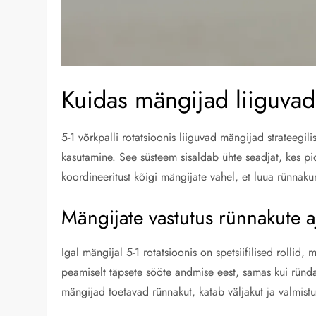
Kuidas mängijad liiguvad 
5-1 võrkpalli rotatsioonis liiguvad mängijad strateegil
kasutamine. See süsteem sisaldab ühte seadjat, kes pid
koordineeritust kõigi mängijate vahel, et luua rünnakun
Mängijate vastutus rünnakute a
Igal mängijal 5-1 rotatsioonis on spetsiifilised rollid,
peamiselt täpsete sööte andmise eest, samas kui ründ
mängijad toetavad rünnakut, katab väljakut ja valmist