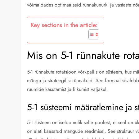
võimaldades optimaalseid rünnakunurki ja vastaste nõr
Key sections in the article:
Mis on 5-1 rünnakute rota
5-1 rünnakute rotatsioon võrkpallis on süsteem, kus m
mängu ja strateegilisi rünnakuid. See formaat sisalda
ruumide kasutamist ja liikumist väljakul.
5-1 süsteemi määratlemine ja s
5-1 süsteem on iseloomulik selle poolest, et seal on ü
on alati kaasatud mängude seadmisel. See struktuur 