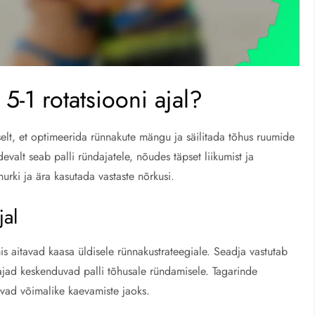
5-1 rotatsiooni ajal?
iselt, et optimeerida rünnakute mängu ja säilitada tõhus ruumide
evalt seab palli ründajatele, nõudes täpset liikumist ja
urki ja ära kasutada vastaste nõrkusi.
jal
 mis aitavad kaasa üldisele rünnakustrateegiale. Seadja vastutab
ajad keskenduvad palli tõhusale ründamisele. Tagarinde
uvad võimalike kaevamiste jaoks.