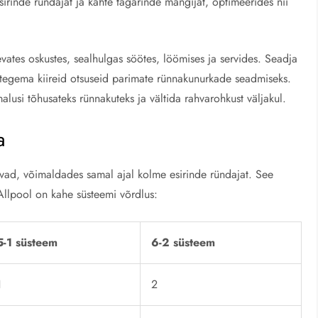
sirinde ründajat ja kahte tagarinde mängijat, optimeerides nii
ates oskustes, sealhulgas söötes, löömises ja servides. Seadja
 tegema kiireid otsuseid parimate rünnakunurkade seadmiseks.
lusi tõhusateks rünnakuteks ja vältida rahvarohkust väljakul.
a
uvad, võimaldades samal ajal kolme esirinde ründajat. See
 Allpool on kahe süsteemi võrdlus:
5-1 süsteem
6-2 süsteem
1
2