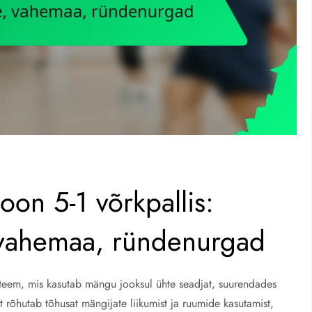
oon 5-1 võrkpallis:
, vahemaa, ründenurgad
süsteem, mis kasutab mängu jooksul ühte seadjat, suurendades
t rõhutab tõhusat mängijate liikumist ja ruumide kasutamist,