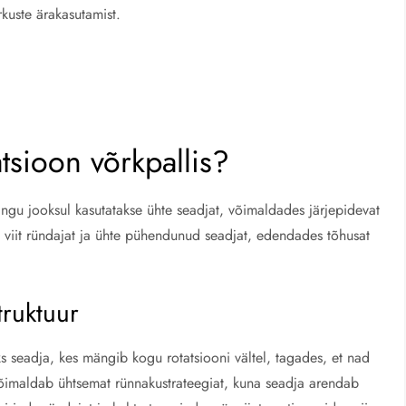
kuste ärakasutamist.
tsioon võrkpallis?
ängu jooksul kasutatakse ühte seadjat, võimaldades järjepidevat
b viit ründajat ja ühte pühendunud seadjat, edendades tõhusat
truktuur
ks seadja, kes mängib kogu rotatsiooni vältel, tagades, et nad
võimaldab ühtsemat rünnakustrateegiat, kuna seadja arendab