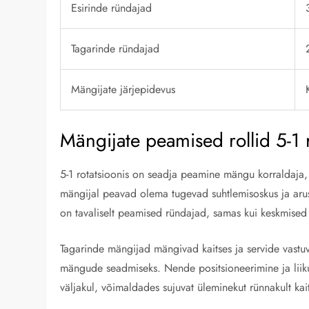
Esirinde ründajad
Tagarinde ründajad
Mängijate järjepidevus
Mängijate peamised rollid 5-1 
5-1 rotatsioonis on seadja peamine mängu korraldaja, 
mängijal peavad olema tugevad suhtlemisoskus ja arus
on tavaliselt peamised ründajad, samas kui keskmised b
Tagarinde mängijad mängivad kaitses ja servide vastuv
mängude seadmiseks. Nende positsioneerimine ja liik
väljakul, võimaldades sujuvat üleminekut rünnakult kait