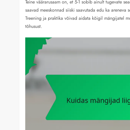
Teine väärarusaam on, et 5-1 sobib ainult tugevate sea
saavad meeskonnad siiski saavutada edu ka areneva s
Treening ja praktika võivad aidata kõigil mängijatel 
tõhusust.